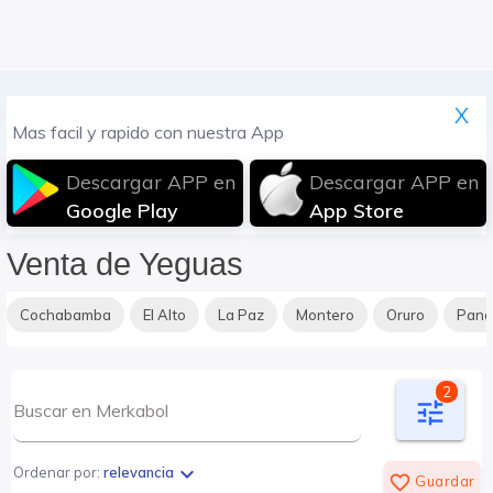
X
Mas facil y rapido con nuestra App
Descargar APP en
Descargar APP en
Google Play
App Store
Venta de Yeguas
Cochabamba
El Alto
La Paz
Montero
Oruro
Pan
2
tune
expand_more
Ordenar por:
relevancia
favorite_border
Guardar