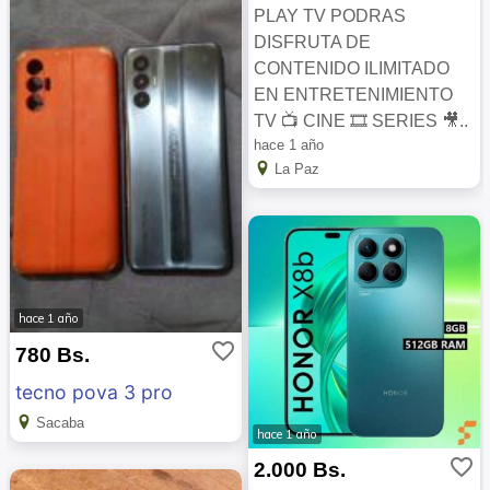
PLAY TV PODRAS
DISFRUTA DE
CONTENIDO ILIMITADO
EN ENTRETENIMIENTO
TV 📺 CINE 🎞️ SERIES 🎥..
hace 1 año
La Paz
hace 1 año
favorite_border
780 Bs.
tecno pova 3 pro
Sacaba
hace 1 año
favorite_border
2.000 Bs.