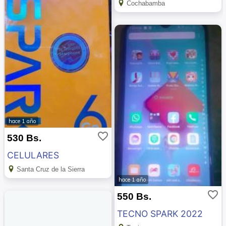
Cochabamba
hace 1 año
favorite_border
530 Bs.
CELULARES
Santa Cruz de la Sierra
hace 1 año
favorite_border
550 Bs.
TECNO SPARK 2022