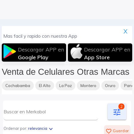
X
Mas facil y rapido con nuestra App
Descargar APP en
Descargar APP en
Google Play
App Store
Venta de Celulares Otras Marcas
Cochabamba
El Alto
La Paz
Montero
Oruro
Pan
2
tune
expand_more
Ordenar por:
relevancia
favorite_border
Guardar