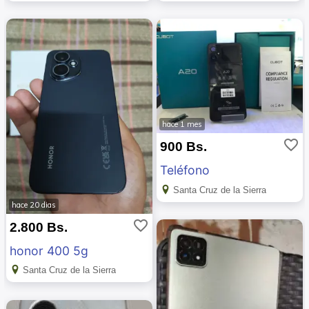
hace 1 mes
favorite_border
900 Bs.
Teléfono
Santa Cruz de la Sierra
hace 20 dias
favorite_border
2.800 Bs.
honor 400 5g
Santa Cruz de la Sierra