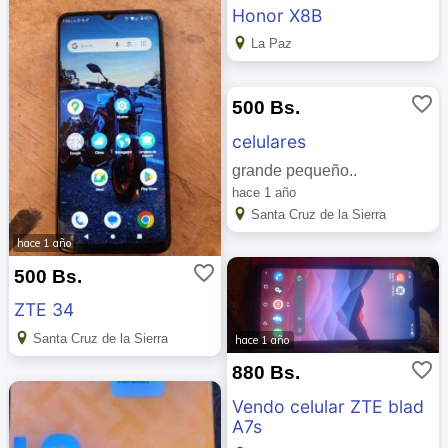
Honor X8B
La Paz
favorite_border
500 Bs.
celulares
grande pequeño..
hace 1 año
Santa Cruz de la Sierra
hace 1 año
favorite_border
500 Bs.
ZTE 34
Santa Cruz de la Sierra
hace 1 año
favorite_border
880 Bs.
Vendo celular ZTE blad
A7s