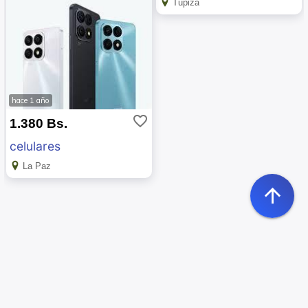
Tupiza
hace 1 año
favorite_border
1.380 Bs.
celulares
La Paz
arrow_upward
edit