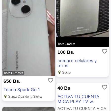
hace 2 meses
favorite_border
100 Bs.
compro celulares y
otros
Sucre
hace 10 meses
favorite_border
650 Bs.
favorite_border
40 Bs.
Tecno Spark Go 1
ACTIVA TU CUENTA
Santa Cruz de la Sierra
MICA PLAY TV w.
ACTIVA TU CUENTA MICA