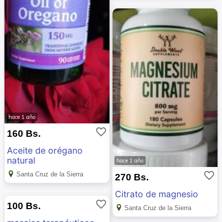
hace 1 año
favorite_border
160 Bs.
Aceite de orégano
natural
hace 1 año
favorite_border
Santa Cruz de la Sierra
270 Bs.
Citrato de magnesio
favorite_border
100 Bs.
Santa Cruz de la Sierra