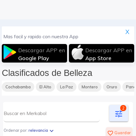
X
Mas facil y rapido con nuestra App
Descargar APP en
Descargar APP en
Google Play
App Store
Clasificados de Belleza
Cochabamba
El Alto
La Paz
Montero
Oruro
Pan
2
tune
expand_more
Ordenar por:
relevancia
favorite_border
Guardar