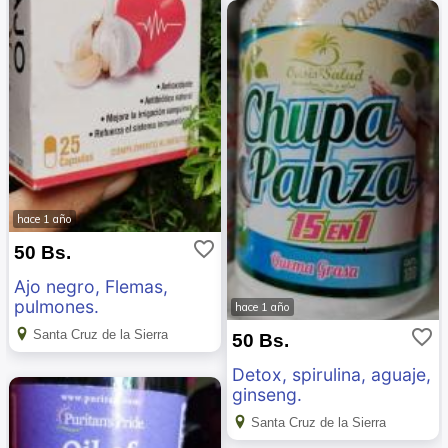
hace 1 año
favorite_border
50 Bs.
Ajo negro, Flemas,
pulmones.
hace 1 año
favorite_border
Santa Cruz de la Sierra
50 Bs.
Detox, spirulina, aguaje,
ginseng.
Santa Cruz de la Sierra