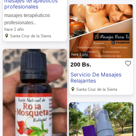
masajes terapéuticos
profesionales
masajes terapéuticos
profesionales..
hace 1 año
Santa Cruz de la Sierra
hace 1 año
favorite_border
200 Bs.
Servicio De Masajes
Relajantes
Santa Cruz de la Sierra