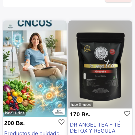
hace 6 meses
favorite_border
hace 10 dias
170 Bs.
favorite_border
200 Bs.
DR ANGEL TEA – TÉ
DETOX Y REGULA
Productos de cuidado