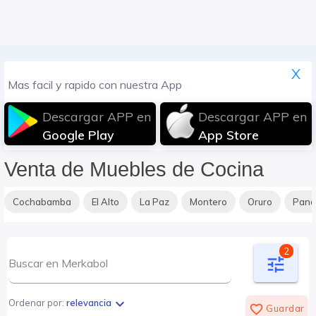
X
Mas facil y rapido con nuestra App
Descargar APP en
Descargar APP en
Google Play
App Store
Venta de Muebles de Cocina
Cochabamba
El Alto
La Paz
Montero
Oruro
Pan
2
tune
expand_more
Ordenar por:
relevancia
favorite_border
Guardar