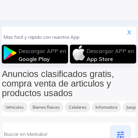
X
Mas facil y rapido con nuestra App
Descargar APP en
Descargar APP en
Google Play
App Store
Anuncios clasificados gratis,
compra venta de articulos y
productos usados
Vehiculos
Bienes Raices
Celulares
Informatica
Juego
tune