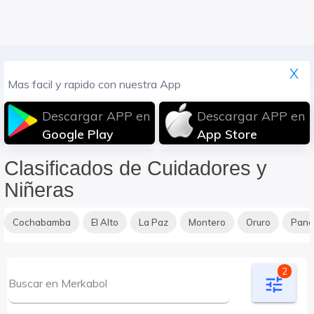
X
Mas facil y rapido con nuestra App
Descargar APP en
Descargar APP en
Google Play
App Store
Clasificados de Cuidadores y
Niñeras
Cochabamba
El Alto
La Paz
Montero
Oruro
Pan
2
tune