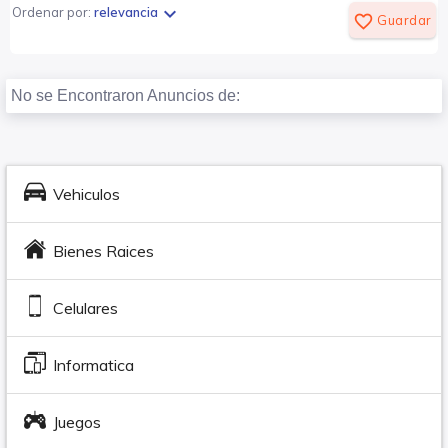
expand_more
Ordenar por:
relevancia
favorite_border
Guardar
No se Encontraron Anuncios de:
Vehiculos
Bienes Raices
Celulares
Informatica
Juegos