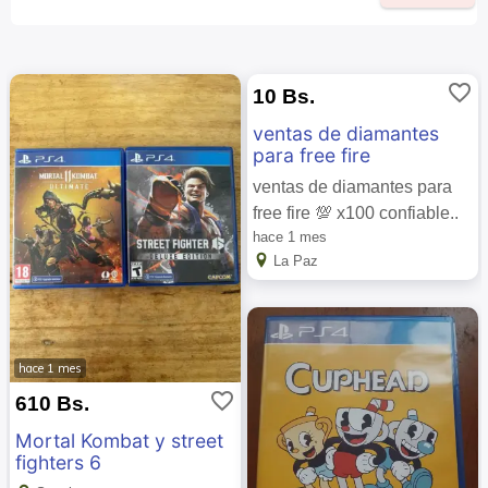
favorite_border
10 Bs.
ventas de diamantes
para free fire
ventas de diamantes para
free fire 💯 x100 confiable..
hace 1 mes
La Paz
hace 1 mes
favorite_border
610 Bs.
Mortal Kombat y street
fighters 6