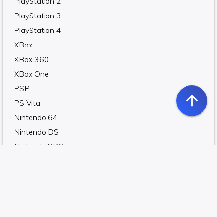
PlayStation 2
PlayStation 3
PlayStation 4
XBox
XBox 360
XBox One
PSP
arrow_upward
PS Vita
Nintendo 64
Nintendo DS
Nintendo 3DS
Wii
edit
Wii U
Gamepad
Juegos Online