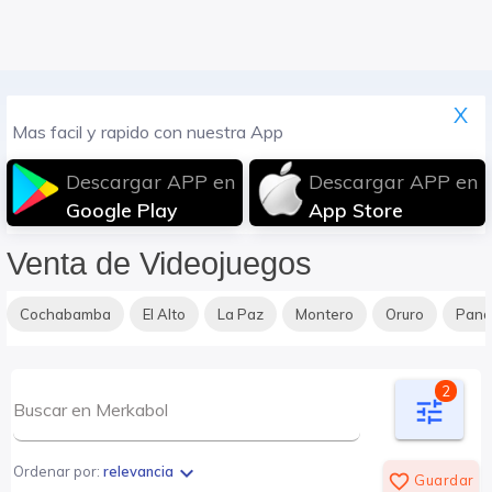
X
Mas facil y rapido con nuestra App
Descargar APP en
Descargar APP en
Google Play
App Store
Venta de Videojuegos
Cochabamba
El Alto
La Paz
Montero
Oruro
Pan
2
tune
expand_more
Ordenar por:
relevancia
favorite_border
Guardar