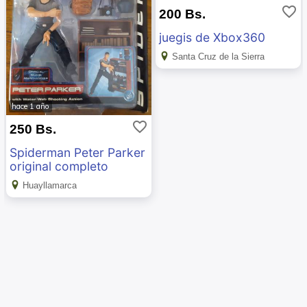
favorite_border
200 Bs.
juegis de Xbox360
Santa Cruz de la Sierra
hace 1 año
favorite_border
250 Bs.
Spiderman Peter Parker
original completo
Huayllamarca