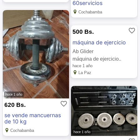
60servicios
Cochabamba
favorite_border
500 Bs.
máquina de ejercicio
Ab Glider
máquina de ejercicio..
hace 1 año
La Paz
hace 1 año
favorite_border
620 Bs.
se vende mancuernas
de 10 kg
Cochabamba
hace 1 año