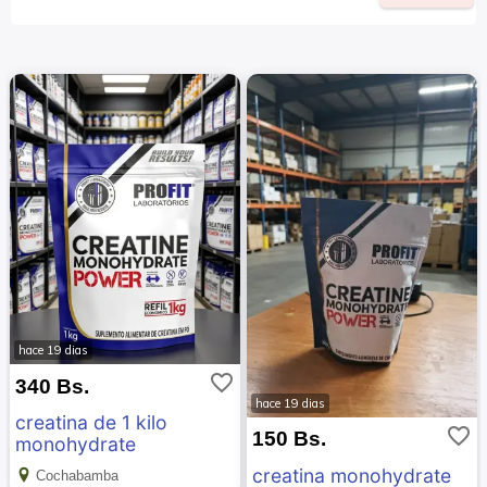
hace 19 dias
favorite_border
340 Bs.
hace 19 dias
creatina de 1 kilo
favorite_border
150 Bs.
monohydrate
creatina monohydrate
Cochabamba