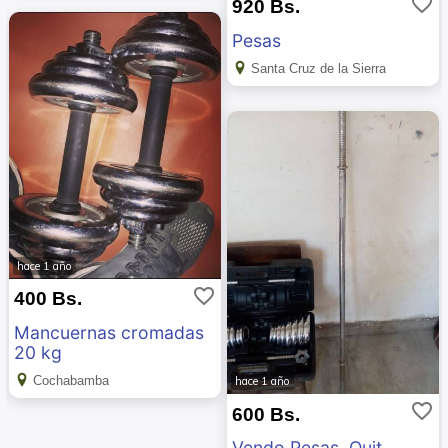
favorite_border
920 Bs.
Pesas
Santa Cruz de la Sierra
hace 1 año
favorite_border
400 Bs.
Mancuernas cromadas
20 kg
Cochabamba
hace 1 año
favorite_border
600 Bs.
Vendo Pesas, Quit