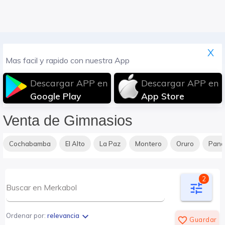
X
Mas facil y rapido con nuestra App
Descargar APP en
Descargar APP en
Google Play
App Store
Venta de Gimnasios
Cochabamba
El Alto
La Paz
Montero
Oruro
Pan
2
tune
expand_more
Ordenar por:
relevancia
favorite_border
Guardar