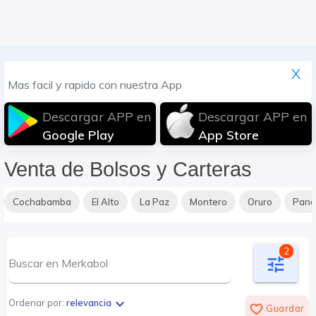
X
Mas facil y rapido con nuestra App
Descargar APP en
Descargar APP en
Google Play
App Store
Venta de Bolsos y Carteras
Cochabamba
El Alto
La Paz
Montero
Oruro
Pan
2
tune
expand_more
Ordenar por:
relevancia
favorite_border
Guardar