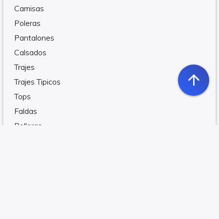
Camisas
Poleras
Pantalones
Calsados
Trajes
arrow_upward
Trajes Tipicos
Tops
Faldas
Polleras
Para Embarazadas
edit
Vestidos
Vestidos de Novia
Vestidos de 15 Años
Vestidos de Fiesta
Bolsos y Carteras