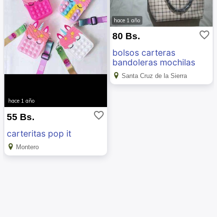
hace 1 año
favorite_border
80 Bs.
bolsos carteras
bandoleras mochilas
Santa Cruz de la Sierra
hace 1 año
favorite_border
55 Bs.
carteritas pop it
Montero