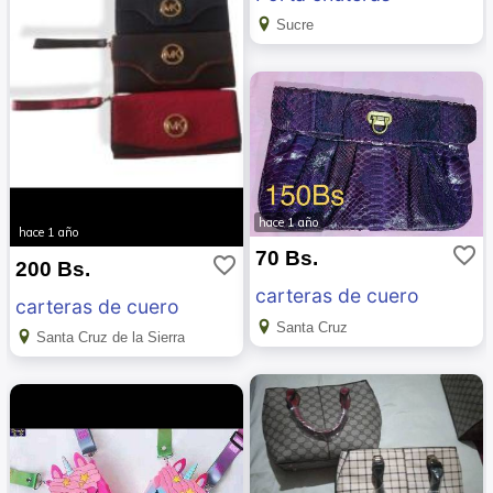
Sucre
hace 1 año
hace 1 año
favorite_border
70 Bs.
favorite_border
200 Bs.
carteras de cuero
carteras de cuero
Santa Cruz
Santa Cruz de la Sierra