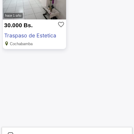
hace 1 año
favorite_border
30.000 Bs.
Traspaso de Estetica
Cochabamba